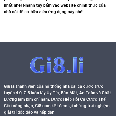
nhất nhé! Nhanh tay bấm vào website chính thức của
nhà cái để sở hữu siêu ứng dụng này nhé!
Gi8
là thành viên của hệ thống nhà cái cá cược trực
tuyến 4.0, Gi8 luôn lấy Uy Tín, Bảo Mật, An Toàn và Chất
Lượng làm kim chỉ nam. Được Hiệp Hội Cá Cược Thế
Giới công nhận, Gi8 cam kết đem lại những trải nghiệm
giải trí độc đáo và hấp dẫn.