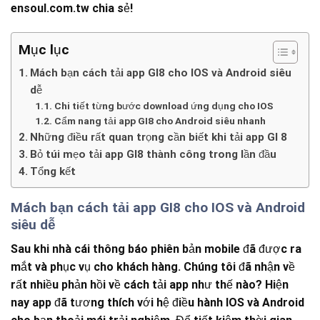
ensoul.com.tw chia sẻ!
Mục lục
Mách bạn cách tải app GI8 cho IOS và Android siêu
dễ
Chi tiết từng bước download ứng dụng cho IOS
Cẩm nang tải app GI8 cho Android siêu nhanh
Những điều rất quan trọng cần biết khi tải app GI 8
Bỏ túi mẹo tải app GI8 thành công trong lần đầu
Tổng kết
Mách bạn cách tải app GI8 cho IOS và Android
siêu dễ
Sau khi nhà cái thông báo phiên bản mobile đã được ra
mắt và phục vụ cho khách hàng. Chúng tôi đã nhận về
rất nhiều phản hồi về cách tải app như thế nào? Hiện
nay app đã tương thích với hệ điều hành IOS và Android