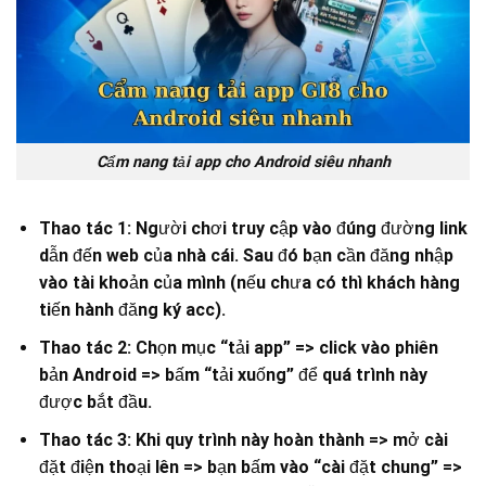
Cẩm nang tải app cho Android siêu nhanh
Thao tác 1: Người chơi truy cập vào đúng đường link
dẫn đến web của nhà cái. Sau đó bạn cần đăng nhập
vào tài khoản của mình (nếu chưa có thì khách hàng
tiến hành đăng ký acc).
Thao tác 2: Chọn mục “tải app” => click vào phiên
bản Android => bấm “tải xuống” để quá trình này
được bắt đầu.
Thao tác 3: Khi quy trình này hoàn thành => mở cài
đặt điện thoại lên => bạn bấm vào “cài đặt chung” =>