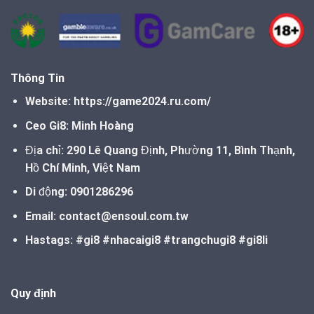
Thông Tin
Website:
https://game2024.ru.com/
Ceo Gi8:
Minh Hoàng
Địa chỉ: 290 Lê Quang Định, Phường 11, Bình Thạnh,
Hồ Chí Minh, Việt Nam
Di động: 0901286296
Email:
contact@ensoul.com.tw
Hastags: #gi8 #nhacaigi8 #trangchugi8 #gi8li
Quy định