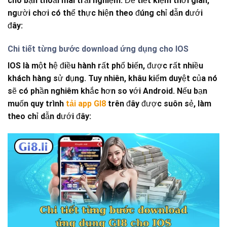
cho bạn thoải mái trải nghiệm. Để tiết kiệm thời gian,
người chơi có thể thực hiện theo đúng chỉ dẫn dưới
đây:
Chi tiết từng bước download ứng dụng cho IOS
IOS là một hệ điều hành rất phổ biến, được rất nhiều
khách hàng sử dụng. Tuy nhiên, khâu kiểm duyệt của nó
sẽ có phần nghiêm khắc hơn so với Android. Nếu bạn
muốn quy trình
tải app GI8
trên đây được suôn sẻ, làm
theo chỉ dẫn dưới đây: