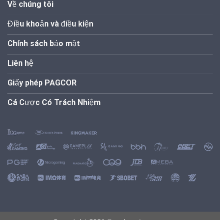
Về chúng tôi
Điều khoản và điều kiện
Chính sách bảo mật
Liên hệ
Giấy phép PAGCOR
Cá Cược Có Trách Nhiệm