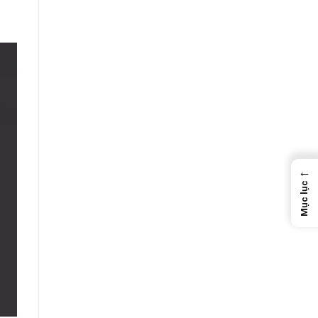
←
Mục lục