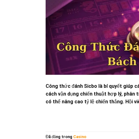
Công thức đánh Sicbo là bí quyết giúp 
cách vận dụng chiến thuật hợp lý, phân t
có thể nâng cao tỷ lệ chiến thắng. Hội v
Đã đăng trong
Casino