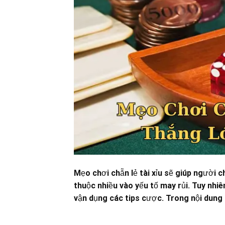
Mẹo chơi chẵn lẻ tài xỉu sẽ giúp người c
thuộc nhiều vào yếu tố may rủi. Tuy nhiê
vận dụng các tips cược. Trong nội dung