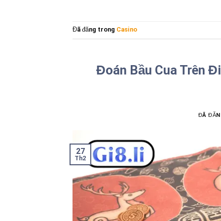
Đã đăng trong
Casino
Đoán Bầu Cua Trên Đi
ĐÃ ĐĂ
27
Th2