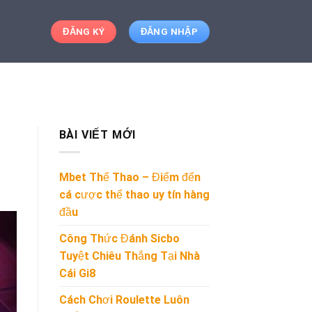
ĐĂNG KÝ
ĐĂNG NHẬP
BÀI VIẾT MỚI
Mbet Thể Thao – Điểm đến
cá cược thể thao uy tín hàng
đầu
Công Thức Đánh Sicbo
Tuyệt Chiêu Thắng Tại Nhà
Cái Gi8
Cách Chơi Roulette Luôn