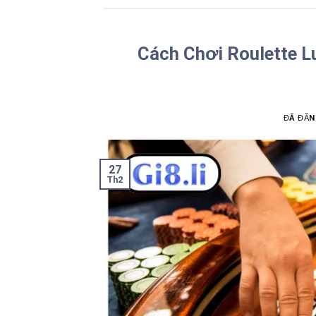
Cách Chơi Roulette L
ĐÃ ĐĂ
27
Th2