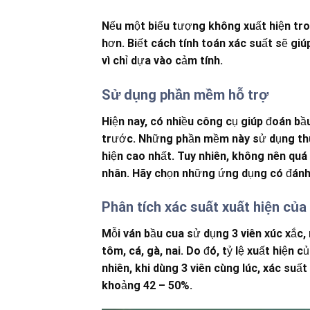
Nếu một biểu tượng không xuất hiện tro
hơn. Biết cách tính toán xác suất sẽ gi
vì chỉ dựa vào cảm tính.
Sử dụng phần mềm hỗ trợ
Hiện nay, có nhiều công cụ giúp đoán bầu
trước. Những phần mềm này sử dụng thu
hiện cao nhất. Tuy nhiên, không nên qu
nhân. Hãy chọn những ứng dụng có đánh 
Phân tích xác suất xuất hiện củ
Mỗi ván bầu cua sử dụng 3 viên xúc xắc,
tôm, cá, gà, nai. Do đó, tỷ lệ xuất hiện 
nhiên, khi dùng 3 viên cùng lúc, xác suất
khoảng 42 – 50%.