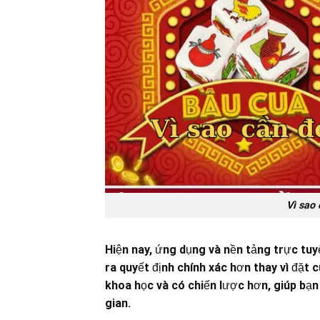
Vì sao 
Hiện nay, ứng dụng và nền tảng trực tuyế
ra quyết định chính xác hơn thay vì đặt 
khoa học và có chiến lược hơn, giúp bạn
gian.