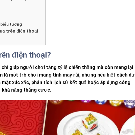
i biểu tượng
ua trên điện thoại
rên điện thoại?
chỉ giúp người chơi tăng tỷ lệ chiến thắng mà còn mang lại
vốn là một trò chơi mang tính may rủi, nhưng nếu biết cách dự
c mặt xúc xắc, phân tích lịch sử kết quả hoặc áp dụng công
o khả năng thắng cược.