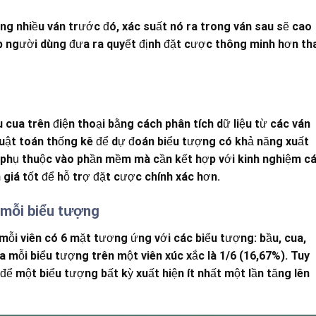
ng nhiều ván trước đó, xác suất nó ra trong ván sau sẽ cao
úp người dùng đưa ra quyết định đặt cược thông minh hơn th
 cua trên điện thoại bằng cách phân tích dữ liệu từ các ván
ật toán thống kê để dự đoán biểu tượng có khả năng xuất
á phụ thuộc vào phần mềm mà cần kết hợp với kinh nghiệm c
giá tốt để hỗ trợ đặt cược chính xác hơn.
a mỗi biểu tượng
 mỗi viên có 6 mặt tương ứng với các biểu tượng: bầu, cua,
của mỗi biểu tượng trên một viên xúc xắc là 1/6 (16,67%). Tuy
 để một biểu tượng bất kỳ xuất hiện ít nhất một lần tăng lên