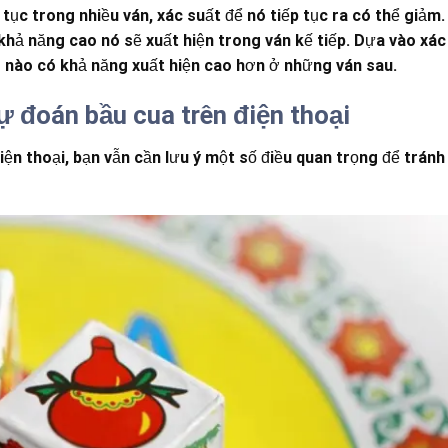
 tục trong nhiều ván, xác suất để nó tiếp tục ra có thể giảm.
khả năng cao nó sẽ xuất hiện trong ván kế tiếp. Dựa vào xác
g nào có khả năng xuất hiện cao hơn ở những ván sau.
ự đoán bầu cua trên điện thoại
ện thoại, bạn vẫn cần lưu ý một số điều quan trọng để tránh 