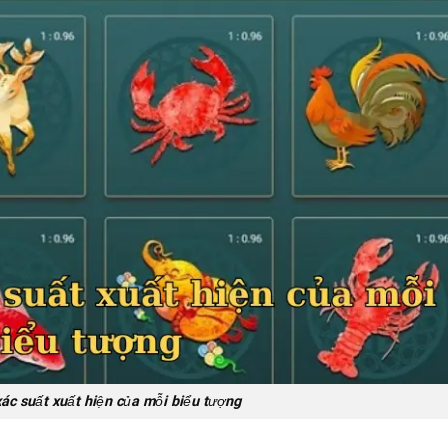
xác suất xuất hiện của mỗi biểu tượng