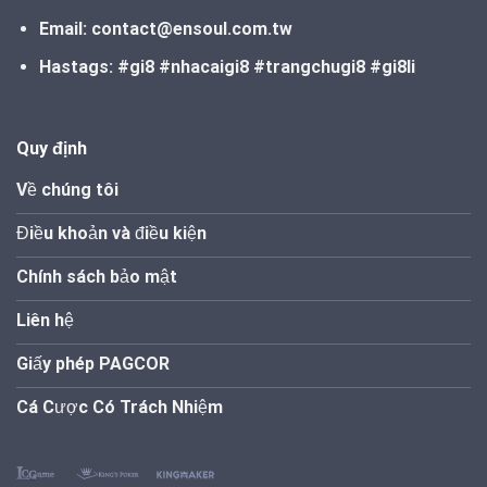
Email:
contact@ensoul.com.tw
Hastags: #gi8 #nhacaigi8 #trangchugi8 #gi8li
Quy định
Về chúng tôi
Điều khoản và điều kiện
Chính sách bảo mật
Liên hệ
Giấy phép PAGCOR
Cá Cược Có Trách Nhiệm