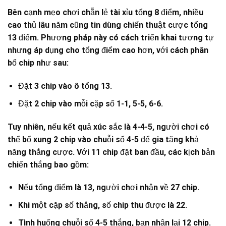
Bên cạnh mẹo chơi chẵn lẻ tài xỉu tổng 8 điểm, nhiều
cao thủ lâu năm cũng tin dùng chiến thuật cược tổng
13 điểm. Phương pháp này có cách triển khai tương tự
nhưng áp dụng cho tổng điểm cao hơn, với cách phân
bổ chip như sau:
Đặt 3 chip vào ô tổng 13.
Đặt 2 chip vào mỗi cặp số 1-1, 5-5, 6-6.
Tuy nhiên, nếu kết quả xúc sắc là 4-4-5, người chơi có
thể bổ xung 2 chip vào chuỗi số 4-5 để gia tăng khả
năng thắng cược. Với 11 chip đặt ban đầu, các kịch bản
chiến thắng bao gồm:
Nếu tổng điểm là 13, người chơi nhận về 27 chip.
Khi một cặp số thắng, số chip thu được là 22.
Tình huống chuỗi số 4-5 thắng, bạn nhận lại 12 chip.