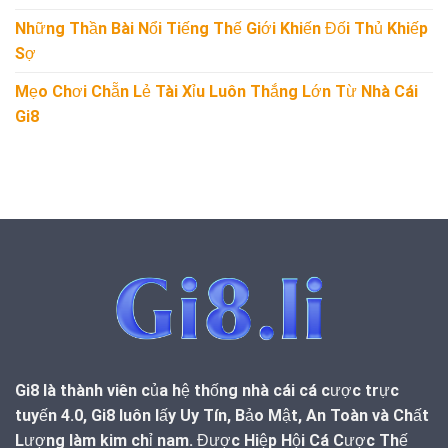
Những Thần Bài Nổi Tiếng Thế Giới Khiến Đối Thủ Khiếp
Sợ
Mẹo Chơi Chẵn Lẻ Tài Xỉu Luôn Thắng Lớn Từ Nhà Cái
Gi8
Gi8
là thành viên của hệ thống nhà cái cá cược trực
tuyến 4.0, Gi8 luôn lấy Uy Tín, Bảo Mật, An Toàn và Chất
Lượng làm kim chỉ nam. Được Hiệp Hội Cá Cược Thế