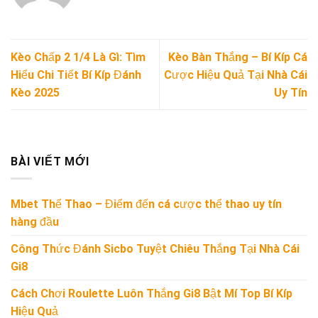
Kèo Chấp 2 1/4 Là Gì: Tìm
Kèo Bàn Thắng – Bí Kíp Cá
Hiểu Chi Tiết Bí Kíp Đánh
Cược Hiệu Quả Tại Nhà Cái
Kèo 2025
Uy Tín
BÀI VIẾT MỚI
Mbet Thể Thao – Điểm đến cá cược thể thao uy tín
hàng đầu
Công Thức Đánh Sicbo Tuyệt Chiêu Thắng Tại Nhà Cái
Gi8
Cách Chơi Roulette Luôn Thắng Gi8 Bật Mí Top Bí Kíp
Hiệu Quả